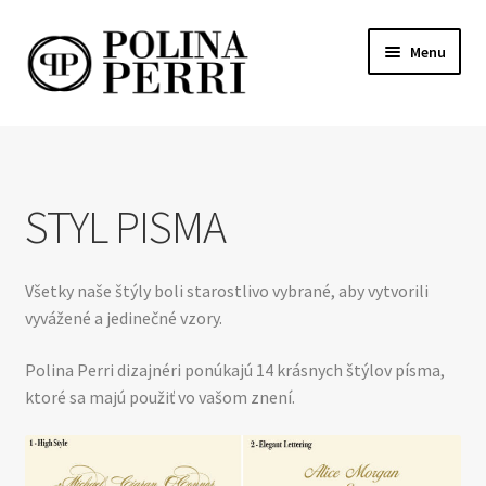
Preskočiť
Preskočiť
Menu
na
na
navigáciu
obsah
O NÁS
STYL PISMA
STYL PISMA
Všetky naše štýly boli starostlivo vybrané, aby vytvorili
vyvážené a jedinečné vzory.
Polina Perri dizajnéri ponúkajú 14 krásnych štýlov písma,
ktoré sa majú použiť vo vašom znení.